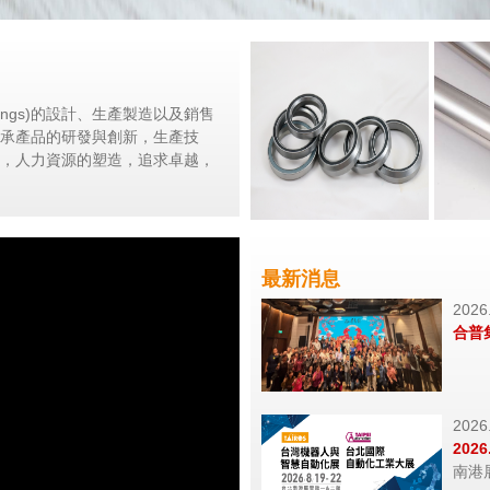
ings)的設計、生產製造以及銷售
承產品的研發與創新，生產技
，人力資源的塑造，追求卓越，
最新消息
2026
合普
2026
202
南港展