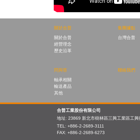
關於合普
集團據點
關於合普
台灣合普
經營理念
歷史沿革
問與答
聯絡我們
軸承相關
輸送產品
其他
合普工業股份有限公司
地址: 23869 新北市樹林區三興工業區
工興
TEL:
+886-2-2689-3111
FAX: +886-2-2689-6273